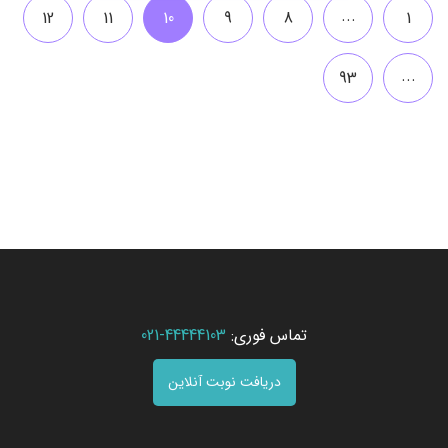
...
12
11
10
9
8
1
...
93
تماس فوری:
44444103-021
دریافت نوبت آنلاین