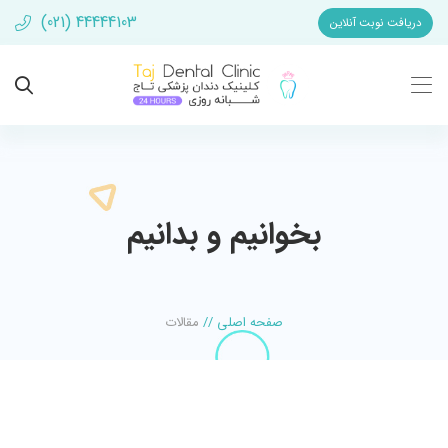
(021) 44444103
دریافت نوبت آنلاین
بخوانیم و بدانیم
صفحه اصلی
//
مقالات