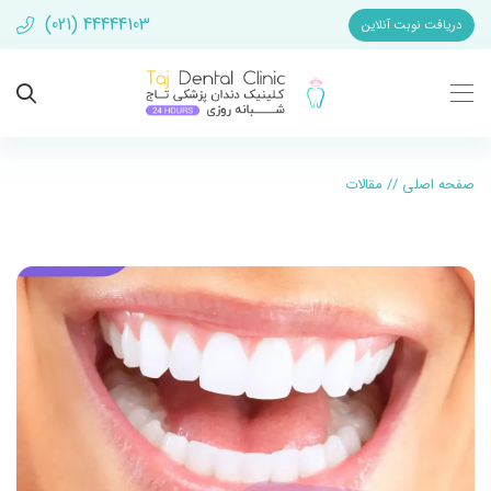
(021) 44444103
دریافت نوبت آنلاین
صفحه اصلی
//
مقالات