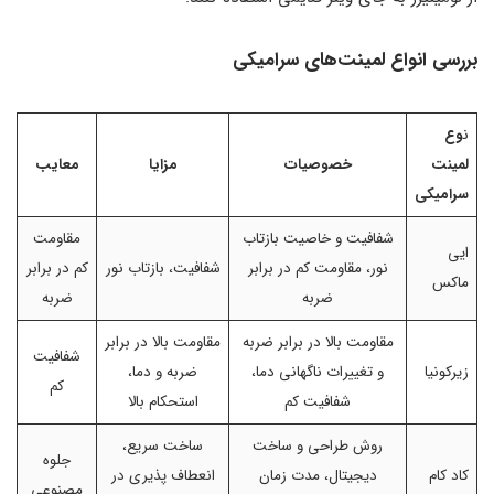
بررسی انواع لمینت‌های سرامیکی
ن
وع
لمینت
خصوصیات
مزایا
معایب
سرامیکی
شفافیت و خاصیت بازتاب
مقاومت
ایی
نور، مقاومت کم در برابر
شفافیت، بازتاب نور
کم در برابر
ماکس
ضربه
ضربه
مقاومت بالا در برابر ضربه
مقاومت بالا در برابر
شفافیت
زیرکونیا
و تغییرات ناگهانی دما،
ضربه و دما،
کم
شفافیت کم
استحکام بالا
روش طراحی و ساخت
ساخت سریع،
جلوه
کاد کام
دیجیتال، مدت زمان
انعطاف پذیری در
مصنوعی