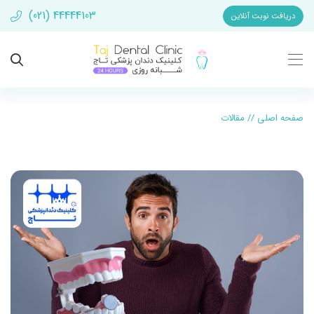
(021) 44444103
دریافت نوبت آنلاین
صفحه اصلی
//
مقالات