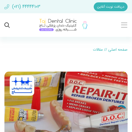
(021) 44444103
دریافت نوبت آنلاین
صفحه اصلی
//
مقالات