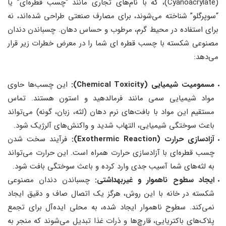
(Cyanoacrylate)، که با نام‌های تجاری مانند “چسب قطره‌ای” یا
“سوپرگلو” شناخته می‌شوند، برای مصارف صنعتی طراحی شده‌اند، نه
برای استفاده در محیط گرم، مرطوب و حساس دهان. چسباندن دندان
مصنوعی شکسته با چسب قطره ای شما را در معرض خطرات زیر قرار
می‌دهد:
مسمومیت شیمیایی (Chemical Toxicity):
این چسب‌ها حاوی
مواد شیمیایی سمی مانند فرمالدهید و استون هستند. تماس
مستقیم این مواد با بافت‌های نرم دهان (لثه، زبان، گونه) می‌تواند
باعث سوختگی شیمیایی، التهاب شدید و واکنش‌های آلرژیک شود.
آزادسازی حرارت (Exothermic Reaction):
فرآیند سخت شدن
چسب قطره‌ای با آزادسازی حرارت همراه است. این حرارت می‌تواند
به لثه‌های شما آسیب جدی وارد کرده و باعث سوختگی بافت شود.
ایجاد سطوح ناهموار و غیربهداشتی:
چسباندن دندان مصنوعی
شکسته در خانه با این روش، هرگز یک اتصال صاف و دقیق ایجاد
نمی‌کند. سطوح ناهموار ایجاد شده، به محلی ایده‌آل برای تجمع
پلاک‌های باکتریایی، قارچ‌ها و ذرات غذا تبدیل می‌شوند که منجر به