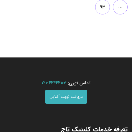
...
93
تماس فوری:
44444103-021
دریافت نوبت آنلاین
تعرفه خدمات کلینیک تاج