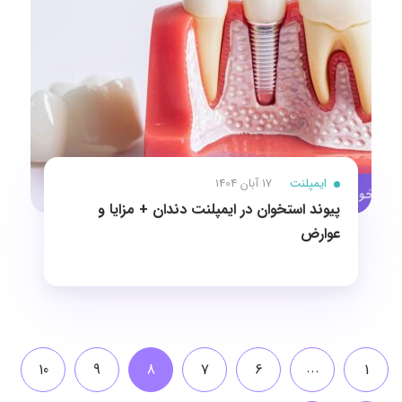
ایمپلنت
17 آبان 1404
پیوند استخوان در ایمپلنت دندان + مزایا و
عوارض
...
10
9
8
7
6
1