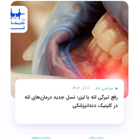
جراحی لثه
11 آذر 1404
رفع تیرگی لثه با لیزر؛ نسل جدید درمان‌های لثه
در کلینیک دندانپزشکی