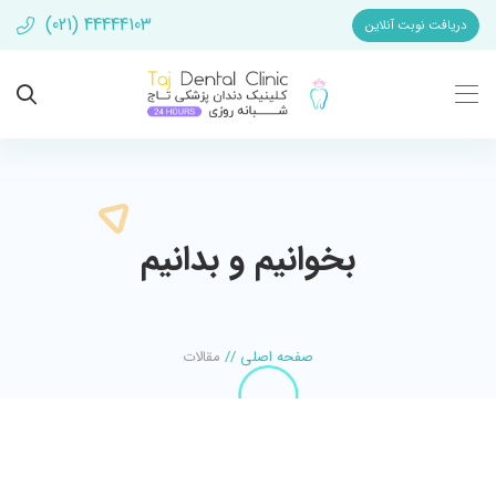
(021) 44444103
دریافت نوبت آنلاین
بخوانیم و بدانیم
صفحه اصلی
//
مقالات