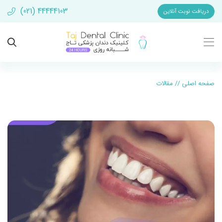
(021) 44444103
دریافت نوبت آنلاین
صفحه اصلی
//
مقالات