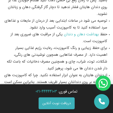
باشید. پس تا زمان رفع بی حسی دقت کنید هنگام جویدن غذا بر
روی دندان هایتان فشار ندهید تا دچار گاز گرفتگی دهان و زبانتان
نشوید.
توصیه می‌ شود در ساعات ابتدایی بعد از درمان از مایعات و غذاهای
سرد استفاده کنید تا به کامپوزیت آسیب وارد نشود.
حفظ
بهداشت دهان و دندان
یکی از مراقبت های ضروری بعد از
کامپوزیت است.
برای حفظ زیبایی و رنگ کامپوزیت، رعایت رژیم غذایی بسیار
اهمیت دارد. از مصرف غذاهایی همچون نوشیدنی های رنگی،
شکلات، توت، شراب، چای و همچنین مصرف دخانیات که باعث لکه
دار شدن دندان ها می شود، پرهیز کنید.
از دندان هایتان به عنوان ابزار استفاده نکنید. چرا که کامپوزیت های
قرار گرفته بر روی دندانتان بسیار ظریف هستند. بنابراین ممکن است
بر اثر فشار هر چند کوچک دچار مشکل شوند.
تماس فوری:
44444103-021
خوردن آب بعد از هر وعده غذایی به تمیز و سالم نگه داشتن دندان
هایتان کمک می کند
دریافت نوبت آنلاین