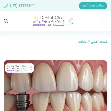
(021) 44444103
دریافت نوبت آنلاین
صفحه اصلی
//
مقالات