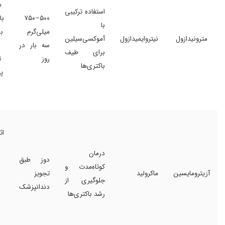
م
استفاده ترکیبی
۵۰۰–۷۵۰
با
با
میلی‌گرم
ب
مترونیدازول
نیتروایمیدازول
آموکسی‌سیلین
سه بار در
برای طیف
روز
ت
باکتری‌ها
پ
اث
درمان
دوز طبق
کوتاه‌مدت و
آزیترومایسین
ماکرولید
تجویز
جلوگیری از
دندانپزشک
رشد باکتری‌ها