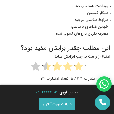
بهداشت نامناسب دهان
سیگار کشیدن
شرایط سلامتی موجود
خوردن غذاهای نامناسب
مصرف نکردن داروهای تجویز شده
این مطلب چقدر برایتان مفید بود؟
امتیاز از راست به چپ افزایش میابد
میانگین امتیازات
3.3
/ 5. تعداد امتیازات
32
تماس فوری:
44444103-021
دریافت نوبت آنلاین
آبا این مطلب برای شما مفید بود؟ میتوانید آن را به اشتراک
بگذارید