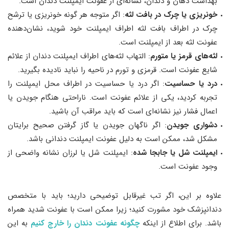
بهداشت دهان و دندان، نشانه‌ای از عفونت ایمپلنت دندان است.
خونریزی یا چرک در بافت لثه
: اگر متوجه هر گونه خونریزی یا ترشح
چرک در اطراف بافت لثه اطراف ایمپلنت خود شوید، نشان‌دهنده
عفونت لثه بعد از ایمپلنت است.
لثه‌های قرمز یا متورم
: التهاب لثه‌های اطراف ایمپلنت دندان از علائم
شایع عفونت است. قرمزی و تورم در ناحیه را نباید نادیده بگیرید.
درد یا حساسیت
: اگر درد یا حساسیت در اطراف محل ایمپلنت را
تجربه کردید، یکی از علائم عفونت است. ناراحتی هنگام جویدن یا
اعمال فشار نیز نشانه‌ای است که باید مراقب آن باشید.
دشواری جویدن
: اگر ناگهان جویدن یا گاز گرفتن صحیح برایتان
مشکل شد، ممکن است به دلیل عفونت ایمپلنت دندانی باشد.
ایمپلنت شل یا جابجا شده
: ایمپلنت شل یا لرزان نشانه واضحی از
وجود عفونت است.
علاوه بر این، اگر تب غیرقابل توضیحی دارید؛ باید با متخصص
دندانپزشک خود مشورت کنید؛ زیرا ممکن است با عفونت شدید همراه
باشد. برای اطلاع از اینکه
چگونه عفونت دندان را خارج کنیم
به این