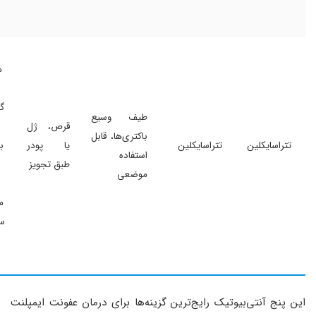
م
گ
طیف وسیع
قرص، ژل
باکتری‌ها، قابل
تتراسایکلین
تتراسایکلین
یا پودر
ب
استفاده
طبق تجویز
موضعی
م
س
این پنج آنتی‌بیوتیک رایج‌ترین گزینه‌ها برای درمان عفونت ایمپلنت