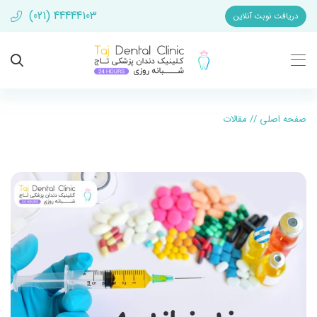
(021) 44444103
دریافت نوبت آنلاین
صفحه اصلی
//
مقالات