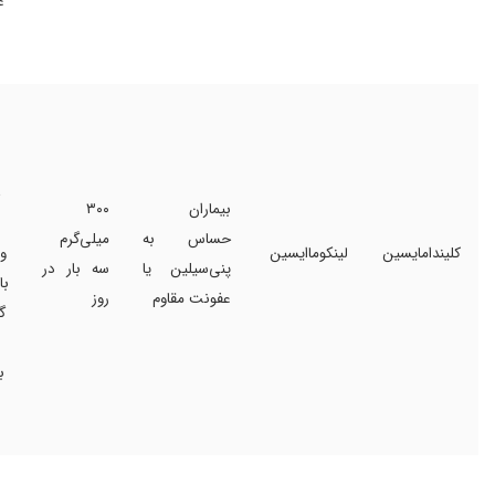
ع
بیماران
۳۰۰
حساس به
میلی‌گرم
کلیندامایسین
لینکوماایسین
و
پنی‌سیلین یا
سه بار در
با
عفونت مقاوم
روز
گ
ب