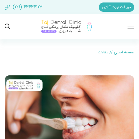
(021) 44444103
دریافت نوبت آنلاین
صفحه اصلی
//
مقالات