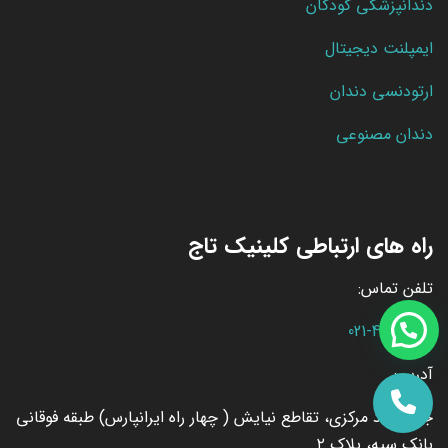
دندانپزشکی کودکان
ایمپلنت دیجیتال
ارتودنسی دندان
دندان مصنوعی
راه های ارتباطی کلینیک تاج
تلفن تماس:
021-44444103
آدرس:
جنت آباد مرکزی، تقاطع نیایش ( چهار راه ایرانپارس) طبقه فوقانی
بانک سپه، پلاک ۲