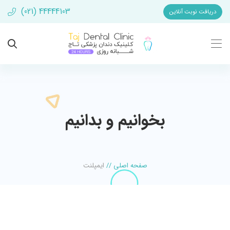
(021) 44444103
دریافت نوبت آنلاین
بخوانیم و بدانیم
صفحه اصلی
//
ایمپلنت