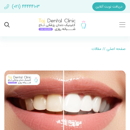
(021) 44444103
دریافت نوبت آنلاین
صفحه اصلی
//
مقالات