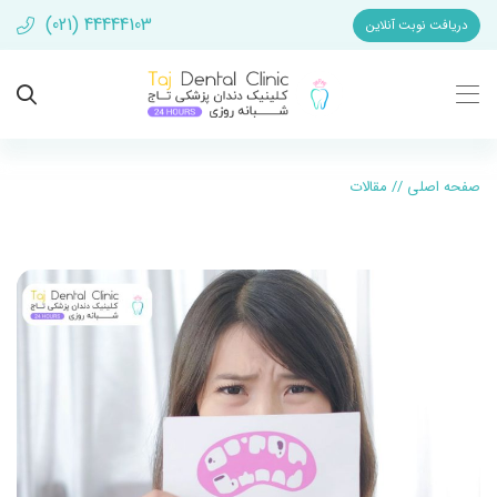
(021) 44444103
دریافت نوبت آنلاین
صفحه اصلی
//
مقالات