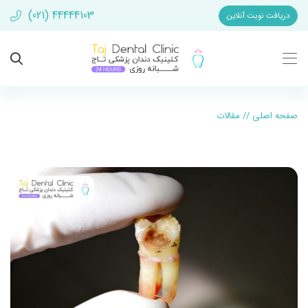
(021) 44444103
دریافت نوبت آنلاین
صفحه اصلی
//
مقالات