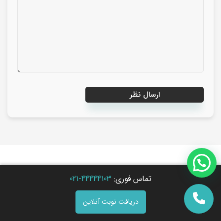
مقالات و مطالب مرتبط
تماس فوری:
44444103-021
دریافت نوبت آنلاین