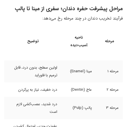
مراحل پیشرفت حفره دندان
؛
سفری از مینا تا پالپ
فرآیند تخریب دندان در چند مرحله رخ می‌دهد:
ناحیه
مرحله
توضیح
آسیب‌دیده
اولین سطح، بدون درد، قابل
مرحله 1
مینا (Enamel)
ترمیم با فلوراید
مرحله 2
عاج (Dentin)
درد خفیف، نیاز به پرکردن
درد شدید، عصب‌کشی لازم
مرحله 3
پالپ (Pulp)
است
عفونت جدی، احتمال کشیدن