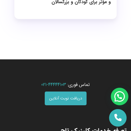
و مؤثر برای کودکان و بزرگسالان
تماس فوری:
44444103-021
دریافت نوبت آنلاین
تعرفه خدمات کلینیک تاج