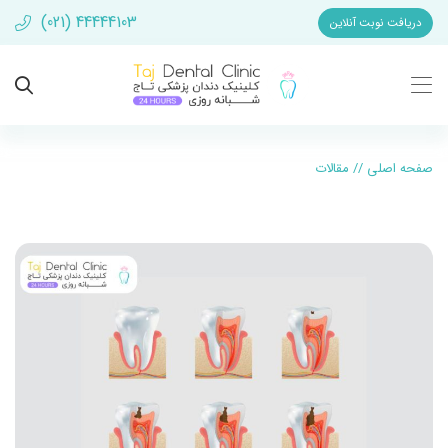
(021) 44444103
دریافت نوبت آنلاین
صفحه اصلی
//
مقالات