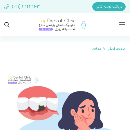
(021) 44444103
دریافت نوبت آنلاین
صفحه اصلی
//
مقالات