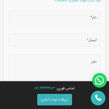
وارد کردن موارد ضروری الزامیست.
تماس فوری:
44444103-021
دریافت نوبت آنلاین