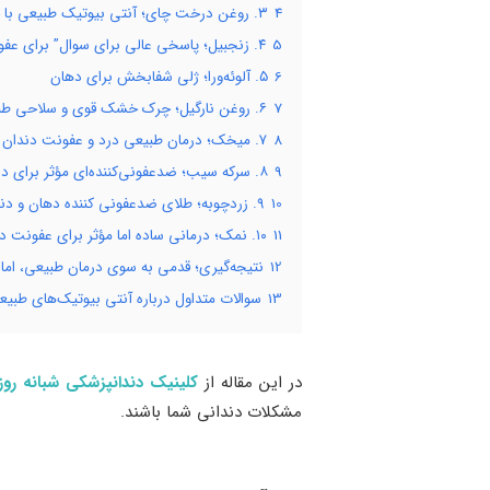
4
۳. روغن درخت چای؛ آنتی ‌بیوتیک طبیعی با خواص ضدالتهابی
5
۴. زنجبیل؛ پاسخی عالی برای سوال” برای عفونت دندان چی بخوریم؟“
6
۵. آلوئه‌ورا؛ ژلی شفابخش برای دهان
7
۶. روغن نارگیل؛ چرک خشک قوی و سلاحی طبیعی در برابر باکتری‌ها
8
۷. میخک؛ درمان طبیعی درد و عفونت دندان
9
۸. سرکه سیب؛ ضدعفونی‌کننده‌ای مؤثر برای دندان‌ها
10
۹. زردچوبه؛ طلای ضدعفونی کننده دهان و دندان
11
۱۰. نمک؛ درمانی ساده اما مؤثر برای عفونت دندان
12
نتیجه‌گیری؛ قدمی به سوی درمان طبیعی، اما 
13
سوالات متداول درباره آنتی بیوتیک‌های طبی
در این مقاله از
کلینیک دندانپزشکی شبانه رو
مشکلات دندانی شما باشند.