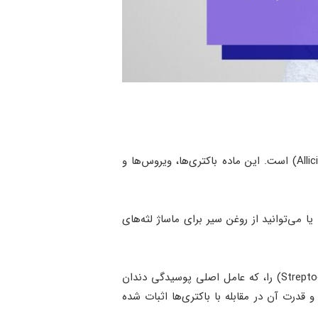
سیر (Garlic) یکی از قوی‌ترین انوع آنتی ‌بیوتیک‌ طبیعی برای عفونت دندان است که حاوی ماده‌ای به نام آلیسین (Allicin) است. این ماده باکتری‌ها، ویروس‌ها و
ا می‌توانید از روغن سیر برای ماساژ لثه‌های
مطالعه‌ای در سال 2018 نیز نشان داد که عصاره سیر توانسته است باکتری‌های استرپتوکوک موتانس (Streptococcus mutans) را، که عامل اصلی پوسیدگی دندان
قدرت آن در مقابله با باکتری‌ها اثبات شده