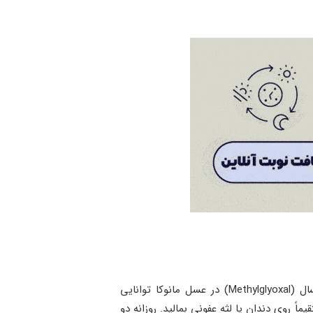
عسل طبیعی، به‌ویژه عسل مانوکا، دارای خواص ضدباکتری، ضدالتهاب و آنتی‌اکسیدانی است. ماده فعال متیل‌گلیوکسال (Methylglyoxal) در عسل مانوکا توانایی
اً روی دندان یا لثه عفونی بمالید. روزانه دو