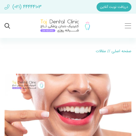
(021) 44444103
دریافت نوبت آنلاین
صفحه اصلی
//
مقالات