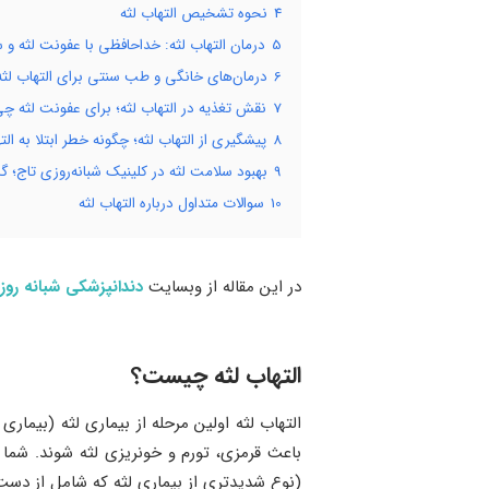
4
نحوه تشخیص التهاب لثه
5
درمان التهاب لثه: خداحافظی با عفونت لثه‌ و 
6
درمان‌های خانگی و طب سنتی برای التهاب لث
7
نقش تغذیه در التهاب لثه؛ برای عفونت لثه چ
8
پیشگیری از التهاب لثه؛ چگونه خطر ابتلا به ال
9
بهبود سلامت لثه در کلینیک شبانه‌روزی تاج؛ 
10
سوالات متداول درباره التهاب لثه
در این مقاله از وبسایت
دندانپزشکی شبانه‌ رو
التهاب لثه چیست؟
التهاب لثه اولین مرحله از بیماری لثه (بیمار
باعث قرمزی، تورم و خونریزی لثه شوند. شما می
(نوع شدیدتری از بیماری لثه که شامل از دس