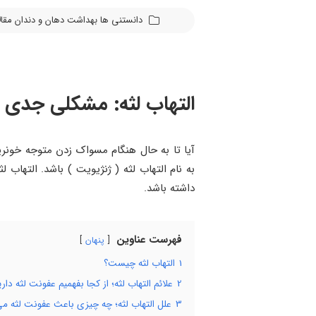
دانستنی ها
بهداشت دهان و دندان
مقا
التهاب لثه: مشکلی جدی که
آیا تا به حال هنگام مسواک زدن متوجه خونری
به نام التهاب لثه ( ژنژیویت ) باشد. التها
داشته باشد.
فهرست عناوین
پنهان
1
التهاب لثه چیست؟
2
علائم التهاب لثه؛ از کجا بفهمیم عفونت لثه داری
3
علل التهاب لثه؛ چه چیزی باعث عفونت لثه می