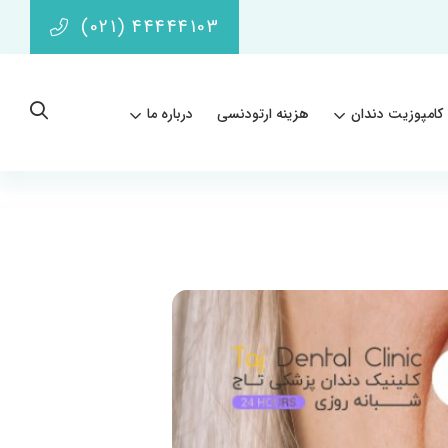
(021) 44444103
کامپوزیت دندان
هزینه ارتودنسی
درباره ما