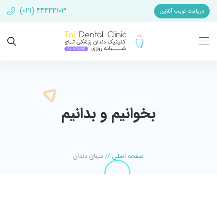
(021) 44444103
دریافت نوبت آنلاین
بخوانیم و بدانیم
صفحه اصلی
//
مینای دندان