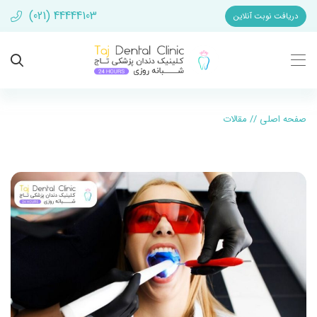
(021) 44444103
دریافت نوبت آنلاین
صفحه اصلی
//
مقالات