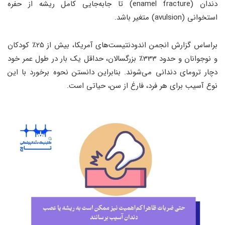
دندان (enamel fracture) تا جابه‌جایی کامل ریشه از حفره
استخوانی (avulsion) متغیر باشد.
براساس گزارش انجمن اندودنتیست‌های آمریکا، بیش از 25٪ کودکان
و نوجوانان و حدود 333٪ بزرگسالان، حداقل یک بار در طول عمر خود
دچار ترومای دندانی می‌شوند. بنابراین دانستن نحوه برخورد با این
نوع آسیب برای هر فرد، فارغ از سن، حیاتی است.