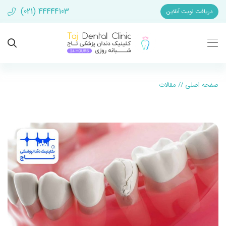
(021) 44444103
دریافت نوبت آنلاین
صفحه اصلی
//
مقالات