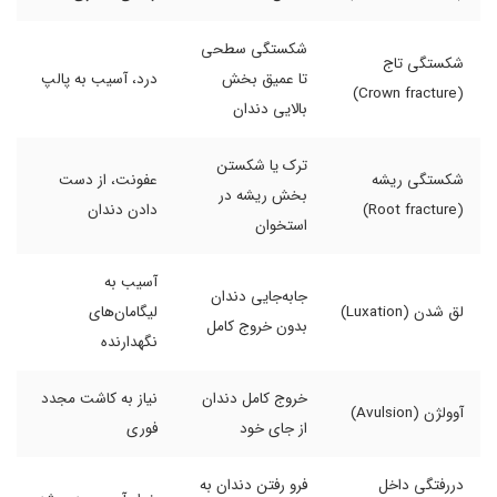
شکستگی سطحی
شکستگی تاج
تا عمیق بخش
درد، آسیب به پالپ
(Crown fracture)
بالایی دندان
ترک یا شکستن
شکستگی ریشه
عفونت، از دست
بخش ریشه در
(Root fracture)
دادن دندان
استخوان
آسیب به
جابه‌جایی دندان
لق شدن (Luxation)
لیگامان‌های
بدون خروج کامل
نگهدارنده
خروج کامل دندان
نیاز به کاشت مجدد
آوولژن (Avulsion)
از جای خود
فوری
دررفتگی داخل
فرو رفتن دندان به