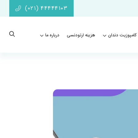
(021) 44444103
کامپوزیت دندان
هزینه ارتودنسی
درباره ما