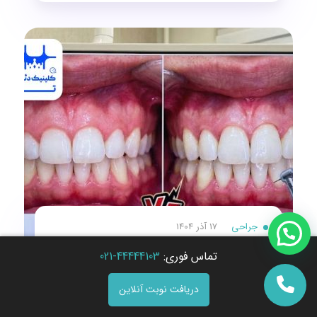
جراحی
17 آذر 1404
لیفت لثه با لیزر؛ شاهکار دندانپزشکی مدرن برای
تماس فوری:
44444103-021
خداحافظی با لبخند لثه‌ای
دریافت نوبت آنلاین