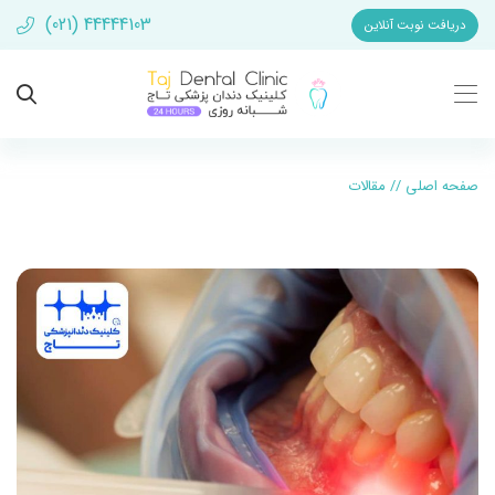
(021) 44444103
دریافت نوبت آنلاین
صفحه اصلی
//
مقالات