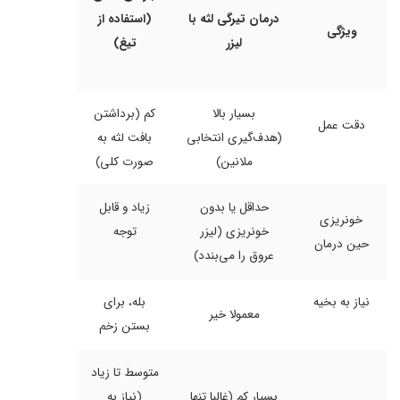
درمان تیرگی لثه با
(استفاده از
ویژگی
لیزر
تیغ)
بسیار بالا
کم (برداشتن
دقت عمل
(هدف‌گیری انتخابی
بافت لثه به
ملانین)
صورت کلی)
حداقل یا بدون
زیاد و قابل
خونریزی
خونریزی (لیزر
توجه
حین درمان
عروق را می‌بندد)
نیاز به بخیه
بله، برای
معمولا خیر
بستن زخم
متوسط تا زیاد
بسیار کم (غالبا تنها
(نیاز به