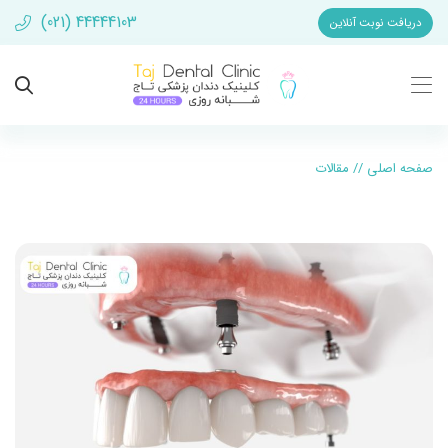
(021) 44444103
دریافت نوبت آنلاین
صفحه اصلی
//
مقالات