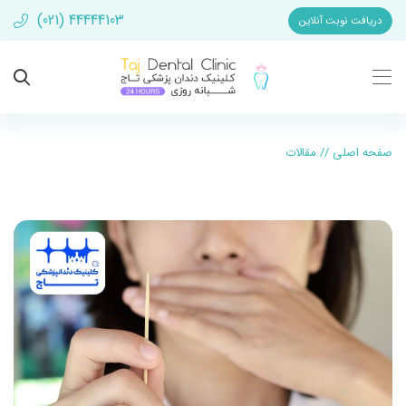
(021) 44444103
دریافت نوبت آنلاین
صفحه اصلی
//
مقالات