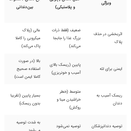
ویژگی
و پلاستیکی)
بین‌دندانی
ضعیف (فقط ذرات
عالی (پلاک
اثربخشی در حذف
بزرگ غذا را جابجا
میکروبی را کاملا
پلاک
می‌کند)
پاک می‌کند)
بالا (در صورت
پایین (ریسک بالای
ایمنی برای لثه
استفاده صحیح
آسیب و خونریزی)
کاملا ایمن است)
متوسط (خطر
ریسک آسیب به
بسیار پایین (تقریبا
خراشیدن مینا و
دندان
بدون ریسک)
روکش)
به شدت توصیه
توصیه دندانپزشکان
توصیه نمی‌شود
می‌شود