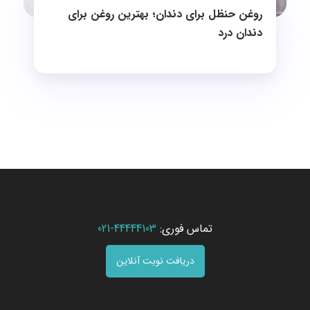
روغن حنظل برای دندان؛ بهترین روغن برای
دندان درد
تماس فوری:
44444103-021
دریافت نوبت آنلاین