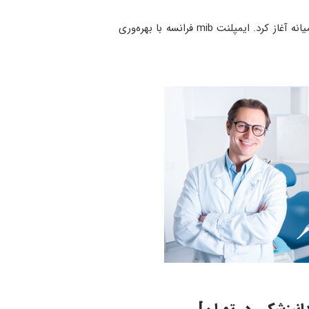
شرکت تولید کننده ایمپلنت فرانسوی mib، از سال ۱۹۹۹ فعالیت خود را برای ارائه محصولات در بازار محلی فرانسه و خاورمیانه آغاز کرد. ایمپلنت mib فرانسه با بهره‌وری