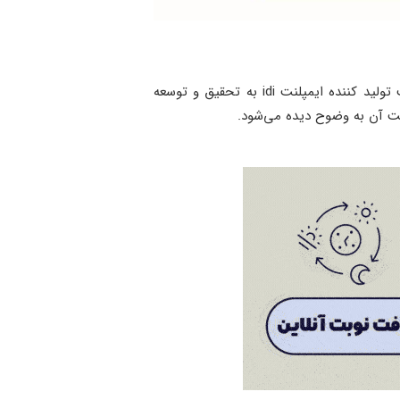
این برند فعالیت خود را از سال ۱۳۸۲ در ایران آغاز کرد. جنس این نوع ایمپلنت فرانسوی، تیتانیوم گرید۵ است. شرکت تولید کننده ایمپلنت idi به تحقیق و توسعه
ت آن به وضوح دیده می‌شود.