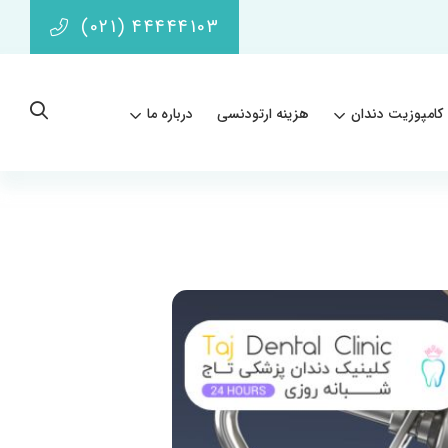
(021) 44444103
کامپوزیت دندان
هزینه ارتودنسی
درباره ما