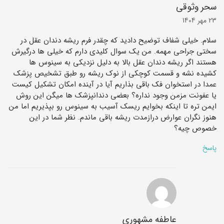
سحر وثوقی
23 مهر 1404
سلام. خیلی شفاف توضیح دادید که چقدر فرم ریشه دندان عقل در
سختی جراحی مهمه. من یک سوال کلیدی دارم که خیلی ‌ها درگیرش
هستند اگر ریشه دندان عقل بالا به دلیل نزدیکی به سینوس ‌ها
کشیده نشه و قسمت کوچکی از نوک ریشه رو طبق تشخیص پزشک
عمدا در استخوان فک باقی بذاریم آیا در آینده امکان تشکیل کیست
یا عفونت مزمن وجود نداره؟ بعضی دندانپزشک ‌ها میگن این روش
ایمن‌ تره تا اینکه بخوایم ریسک آسیب به سینوس رو بپذیریم اما من
هنوز نگران عوارض درازمدت ریشه باقی‌ ماندم. نظر شما در این
خصوص چیه؟
پاسخ
عاطفه مشهوری