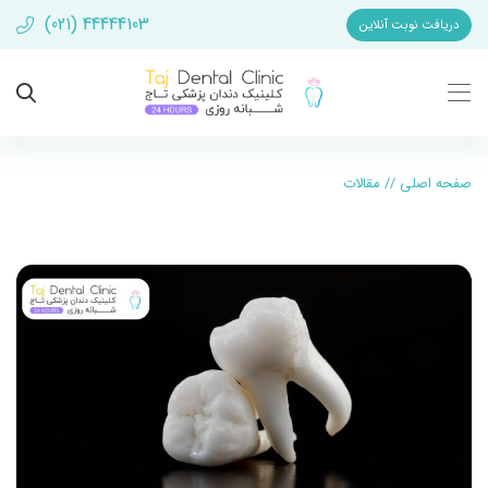
(021) 44444103
دریافت نوبت آنلاین
صفحه اصلی
//
مقالات