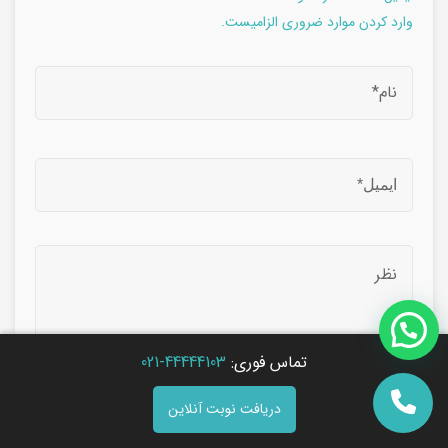
وارد کردن موارد ضروری الزامیست.
تماس فوری:
44444103-021
دریافت نوبت آنلاین