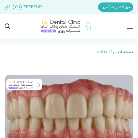
(021) 44444103
دریافت نوبت آنلاین
صفحه اصلی
//
مقالات