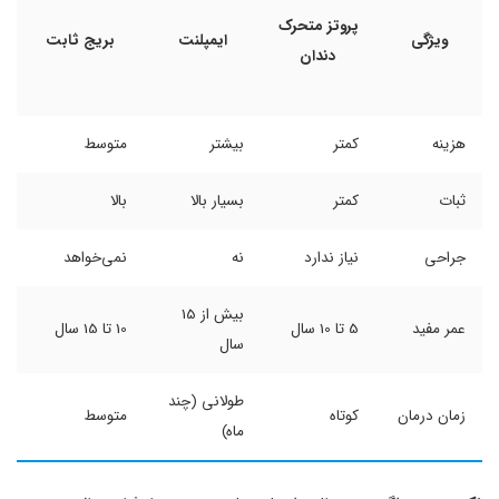
پروتز متحرک
ویژگی
ایمپلنت
بریج ثابت
دندان
هزینه
کمتر
بیشتر
متوسط
ثبات
کمتر
بسیار بالا
بالا
جراحی
نیاز ندارد
نه
نمی‌خواهد
بیش از 15
عمر مفید
5 تا 10 سال
10 تا 15 سال
سال
طولانی (چند
زمان درمان
کوتاه
متوسط
ماه)