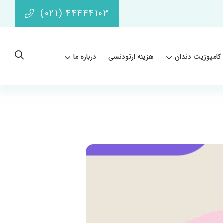
(021) 44444103
کامپوزیت دندان
هزینه ارتودنسی
درباره ما