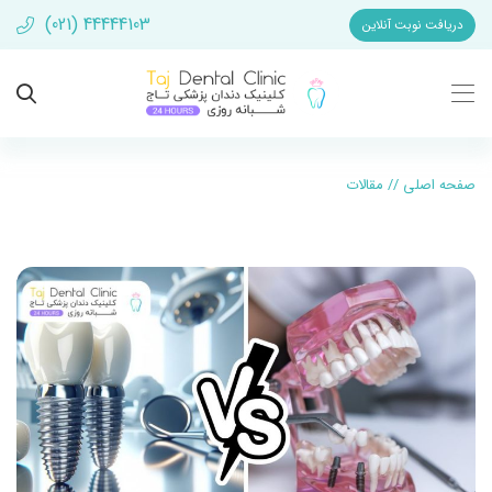
(021) 44444103
دریافت نوبت آنلاین
صفحه اصلی
//
مقالات