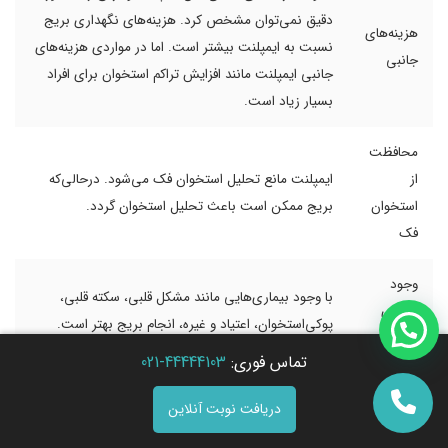
دقیق نمی‌توان مشخص کرد. هزینه‌های نگهداری بریج
هزینه‌های
نسبت به ایمپلنت بیشتر است. اما در مواردی هزینه‌های
جانبی
جانبی ایمپلنت مانند افزایش تراکم استخوان برای افراد
بسیار زیاد است.
محافظت
از
ایمپلنت مانع تحلیل استخوان فک می‌شود. درحالی‌که
استخوان
بریج ممکن است باعث تحلیل استخوان گردد.
فک
وجود
با وجود بیماری‌هایی مانند مشکل قلبی، سکته قلبی،
بیماری
پوکی‌استخوان، اعتیاد و غیره، انجام بریج بهتر است.
زمینه‌ای
تماس فوری:
44444103-021
ایمپلنت دندان بسیار بهتر از بریج است؛ زیرا مزایای آن از نظر زیبایی
دریافت نوبت آنلاین
و طول عمر و همچنین کیفیت بیشتر از بریج دندان است.