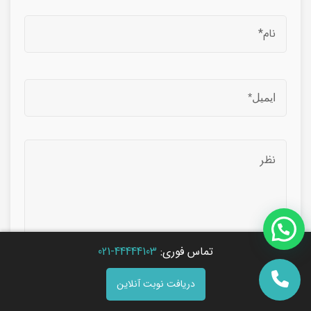
تماس فوری:
44444103-021
دریافت نوبت آنلاین