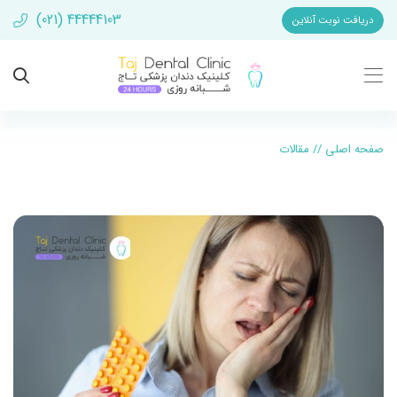
(021) 44444103
دریافت نوبت آنلاین
صفحه اصلی
//
مقالات