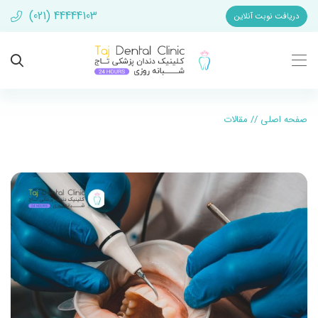
(021) 44444103
دریافت نوبت آنلاین
صفحه اصلی
//
مقالات