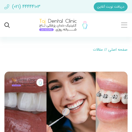
(021) 44444103
دریافت نوبت آنلاین
صفحه اصلی
//
مقالات