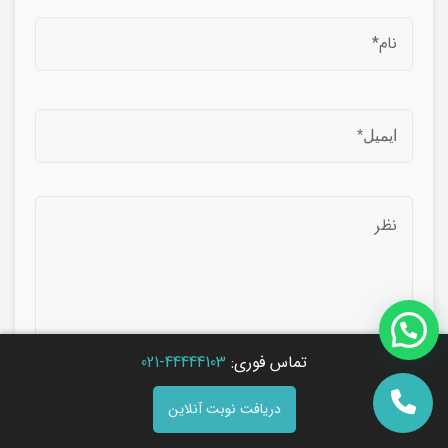
تماس فوری:
44444103-021
دریافت نوبت آنلاین