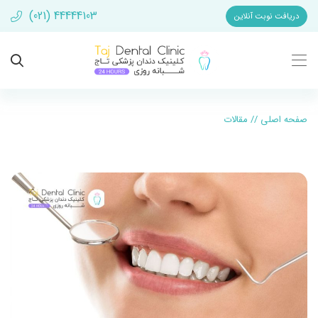
(021) 44444103
دریافت نوبت آنلاین
صفحه اصلی
//
مقالات