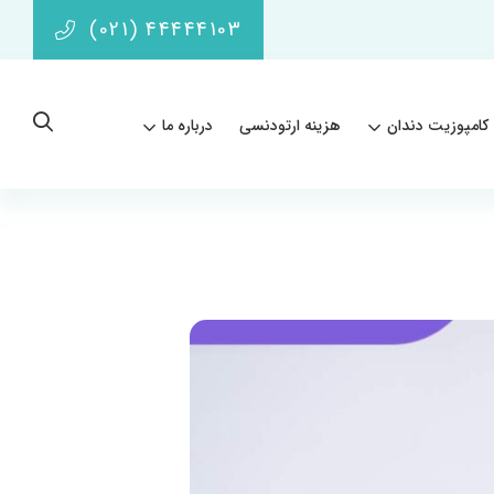
(021) 44444103
کامپوزیت دندان
هزینه ارتودنسی
درباره ما