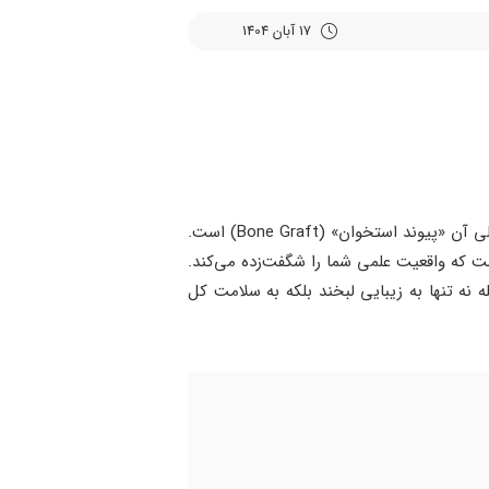
17 آبان 1404
اگر تا به حال به فکر کاشت ایمپلنت دندان (Dental Implant) افتاده باشید، احتمالا شنیده‌اید که یکی از پیش‌نیازهای اصلی آن «پیوند استخوان» (Bone Graft) است.
ت که واقعیت علمی شما را شگفت‌زده می‌کند.
له نه تنها به زیبایی لبخند بلکه به سلامت کل