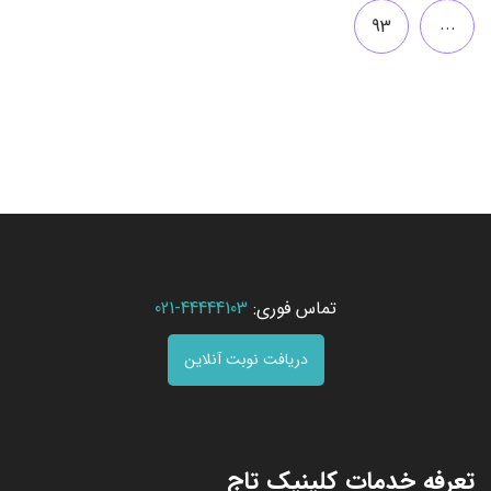
...
93
تماس فوری:
44444103-021
دریافت نوبت آنلاین
تعرفه خدمات کلینیک تاج