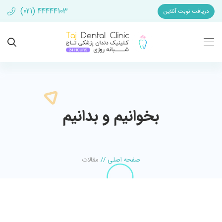
(021) 44444103
دریافت نوبت آنلاین
بخوانیم و بدانیم
صفحه اصلی
//
مقالات