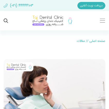
(021) 44444103
دریافت نوبت آنلاین
صفحه اصلی
//
مقالات