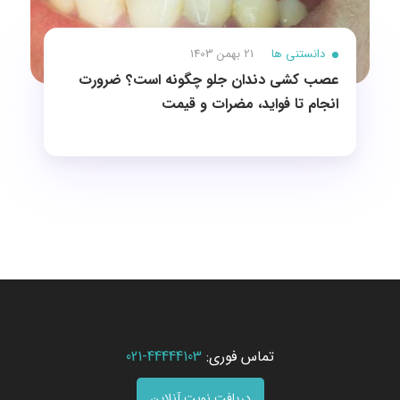
دانستنی ها
21 بهمن 1403
عصب کشی دندان جلو چگونه است؟ ضرورت
انجام تا فواید، مضرات و قیمت
تماس فوری:
44444103-021
دریافت نوبت آنلاین