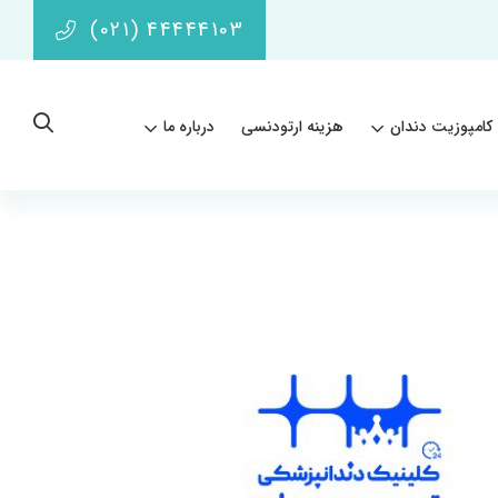
(021) 44444103
کامپوزیت دندان
هزینه ارتودنسی
درباره ما