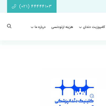
(021) 44444103
کامپوزیت دندان
هزینه ارتودنسی
درباره ما