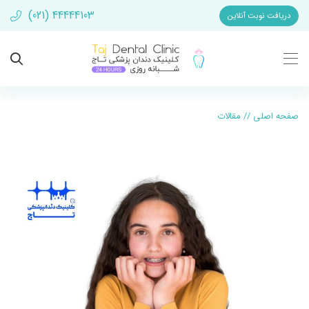
(021) 44444103
دریافت نوبت آنلاین
صفحه اصلی
//
مقالات