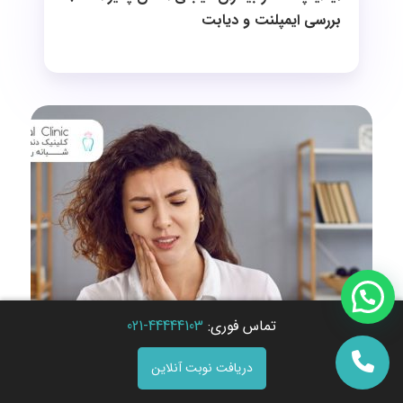
بررسی ایمپلنت و دیابت
تماس فوری:
44444103-021
دانستنی ها
19 خرداد 1405
دریافت نوبت آنلاین
علت درد دندان بعد از پر کردن چیست؛ آیا