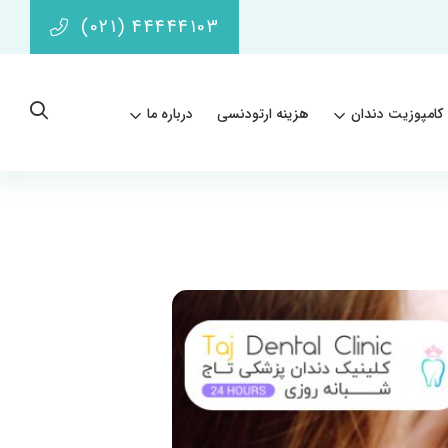
(021) 44444103
کامپوزیت دندان
هزینه ارتودنسی
درباره ما