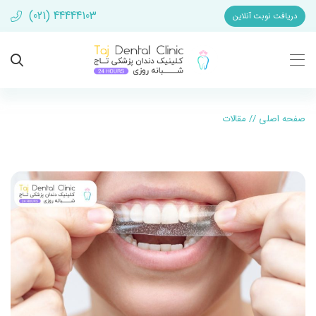
(021) 44444103
دریافت نوبت آنلاین
صفحه اصلی
//
مقالات