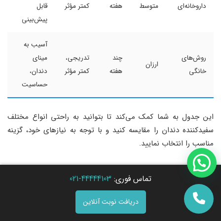
داروخانه‌ای
متوسط
هفته
کمتر مؤثر
قابل
پیش‌بینی
آسیب به
روش‌های
چند
تدریجی،
مینای
ارزان
خانگی
هفته
کمتر مؤثر
دندان،
حساسیت
این جدول به شما کمک می‌کند تا بتوانید به راحتی انواع مختلف
سفیدکننده دندان را مقایسه کنید و با توجه به نیازهای خود، گزینه
مناسب را انتخاب نمایید.
اگر به دنبال خدمات حرفه‌ای و باکیفیت در زمینه سفید کردن
تماس فوری:
44444103-021
دندان‌های خود هستید، کلینیک دندانپزشکی شبانه روی تاج آماده
ارائه بهترین خدمات به شماست. با تیم متخصص ما، می‌توانید از
دریافت نوبت آنلاین
روش‌های پیشرفته و مطمئن برای سفید کردن دندان‌های خود بهره‌مند