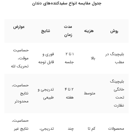
جدول مقایسه انواع سفیدکننده‌های دندان
مدت
عوارض
روش
هزینه
نتایج
زمان
حساسیت
بلیچینگ در
۱ تا ۲
فوری و
بالا
موقت،
مطب
جلسه
قابل توجه
تحریک لثه
بلیچینگ
حساسیت،
خانگی
۲ تا ۴
تدریجی و
متوسط
نتایج
تحت
هفته
طبیعی
محدودتر
نظارت
حساسیت،
محصولات
کم تا
چند
تدریجی،
نتایج غیر