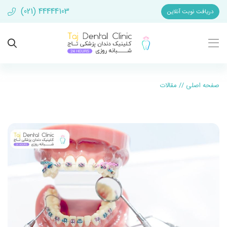
(021) 44444103
دریافت نوبت آنلاین
صفحه اصلی
//
مقالات