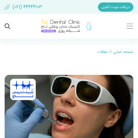
(021) 44444103
دریافت نوبت آنلاین
صفحه اصلی
//
مقالات