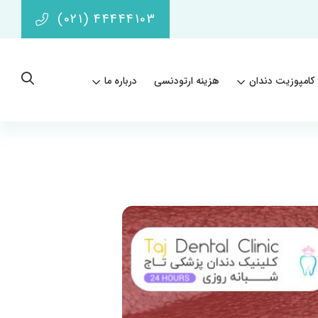
(021) 44444103
کامپوزیت دندان
هزینه ارتودنسی
درباره ما