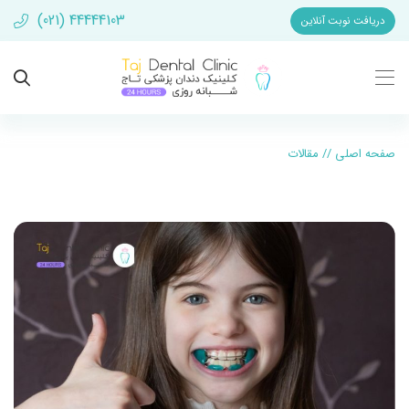
(021) 44444103
دریافت نوبت آنلاین
صفحه اصلی
//
مقالات