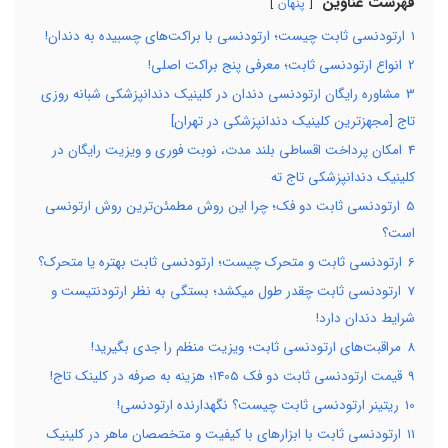
فهرست عناوین
پنهان
1
ارتودنسی ثابت چیست؛ ارتودنسی با براکت‌های چسبیده به دندان!
2
انواع ارتودنسی ثابت؛ معرفی پنج براکت اصلی!
3
مشاوره رایگان ارتودنسی دندان در کلینیک دندانپزشکی شبانه روزی
تاج [مجهزترین کلینیک دندانپزشکی در تهران]
4
امکان پرداخت اقساطی بلند مدت، نوبت فوری و ویزیت رایگان در
کلینیک دندانپزشکی تاج ته
5
ارتودنسی ثابت دو فک؛ چرا این روش مطمئن‌ترین روش ارتونسی
است؟
6
ارتودنسی ثابت و متحرک چیست؛ ارتودنسی ثابت بهتره یا متحرک؟
7
ارتودنسی ثابت چقدر طول میکشد؛ بستگی به نظر ارتودنتیست و
شرایط دندان دارد!
8
مراقبت‌های ارتودنسی ثابت؛ ویزیت منظم را جدی بگیرید!
9
قیمت ارتودنسی ثابت دو فک 1405؛ هزینه به صرفه در کلینک تاج!
10
ریتینر ارتودنسی ثابت چیست؟ نگهدارنده ارتودنسی!
11
ارتودنسی ثابت با ابزارهای با کیفیت و متخصصان ماهر در کلینیک