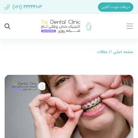
(021) 44444103
دریافت نوبت آنلاین
صفحه اصلی
//
مقالات