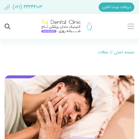
(021) 44444103
دریافت نوبت آنلاین
صفحه اصلی
//
مقالات