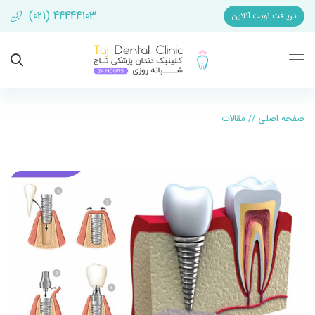
(021) 44444103
دریافت نوبت آنلاین
صفحه اصلی
//
مقالات